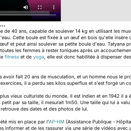
...
e de 40 ans, capable de soulever 14 kg en utilisant les mu
eau. Cette boule est fixée à un œuf en bois qu'elle insère d
œuf et peut ainsi soulever sa petite boule d'eau. Tatyana pr
r toutes les femmes à rester toniques après un accouchemen
de
fitness
et de
yoga
, elle est donc habilitée à dispenser des
 avoir fait 20 ans de musculation, et un homme nous le prou
xercices, il a perdu ses kilos superflus et s'est forgé un co
plus vieux culturiste du monde. Il est indien et en 1942 il a 
etit par sa taille, il mesurait 1m50. Une taille qui lui a val
retrouve des dates et des photos de lui.
 été mis en place par l'
AP-HM
(Assistance Publique - Hôpita
les informer et de les rassurer via une série de vidéos avec 