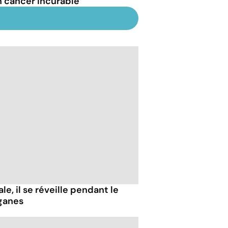
n cancer incurable
e, il se réveille pendant le
ganes