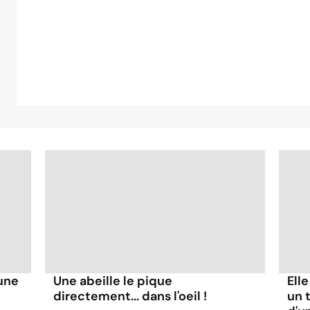
'une
Une abeille le pique
Ell
directement... dans l'oeil !
un t