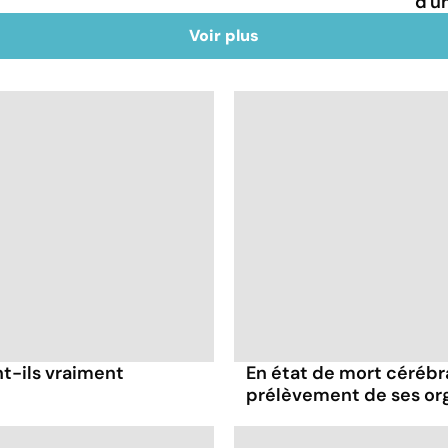
d'u
Voir plus
nt-ils vraiment
En état de mort cérébral
prélèvement de ses or