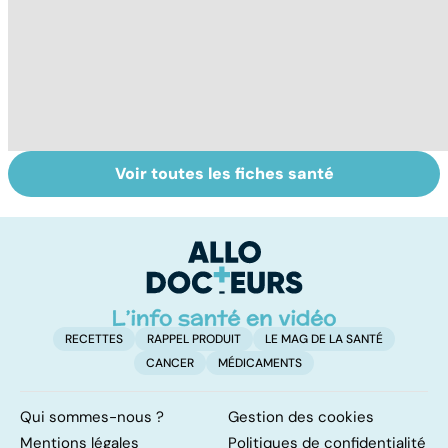
Voir toutes les fiches santé
Cannabis : une
Centenaires, des
P
vraie
exemples de
âg
dépendance
longévité
à 
d
RECETTES
RAPPEL PRODUIT
LE MAG DE LA SANTÉ
CANCER
MÉDICAMENTS
Qui sommes-nous ?
Gestion des cookies
Mentions légales
Politiques de confidentialité