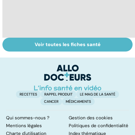
Voir toutes les fiches santé
Dérèglement
Tout savoir sur
I
hormonal : et si
les infections
a
c'était les
pulmonaires
fa
surrénales ?
d'
RECETTES
RAPPEL PRODUIT
LE MAG DE LA SANTÉ
CANCER
MÉDICAMENTS
Qui sommes-nous ?
Gestion des cookies
Mentions légales
Politiques de confidentialité
Charte d'utilisation
Index thématique