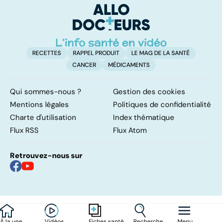
risque !
gr
RECETTES
RAPPEL PRODUIT
LE MAG DE LA SANTÉ
CANCER
MÉDICAMENTS
Qui sommes-nous ?
Gestion des cookies
Mentions légales
Politiques de confidentialité
Charte d'utilisation
Index thématique
Flux RSS
Flux Atom
Retrouvez-nous sur
À la une
Vidéos
Recherche
Menu
Fiches santé