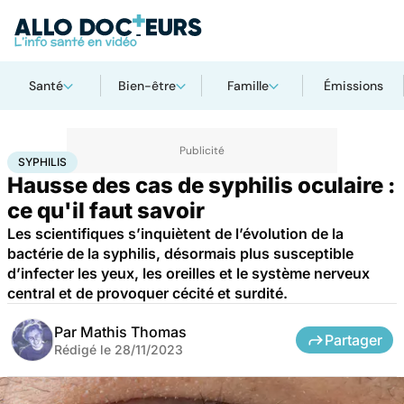
Santé
Bien-être
Famille
Émissions
Accueil
Santé
Maladies
Maladies infectieuses
Syphilis
SYPHILIS
Hausse des cas de syphilis oculaire :
ce qu'il faut savoir
Les scientifiques s’inquiètent de l’évolution de la
bactérie de la syphilis, désormais plus susceptible
d’infecter les yeux, les oreilles et le système nerveux
central et de provoquer cécité et surdité.
Par
Mathis Thomas
Partager
Rédigé le
28/11/2023