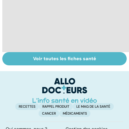
Voir toutes les fiches santé
Conjonctivite,
Presbytie :
Mi
kératite, uvéite :
pourquoi choisir
D
attention les
de se faire
yeux !
opérer ?
RECETTES
RAPPEL PRODUIT
LE MAG DE LA SANTÉ
CANCER
MÉDICAMENTS
Qui sommes-nous ?
Gestion des cookies