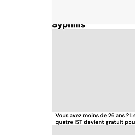
Syphilis
Accueil
Thématiques
Vous avez moins de 26 ans ? L
quatre IST devient gratuit pou