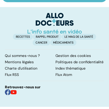
maîtriser le
vasculaire
m
bégaiement ?
cérébral : l'enfant
également
touché
RECETTES
RAPPEL PRODUIT
LE MAG DE LA SANTÉ
CANCER
MÉDICAMENTS
Qui sommes-nous ?
Gestion des cookies
Mentions légales
Politiques de confidentialité
Charte d'utilisation
Index thématique
Flux RSS
Flux Atom
Retrouvez-nous sur