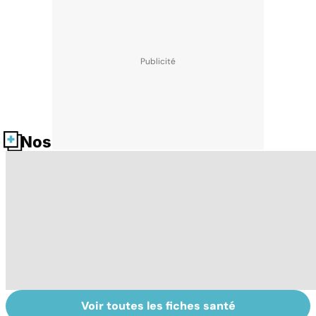
Nos fiches santé
Voir toutes les fiches santé
Comment
Accident
C