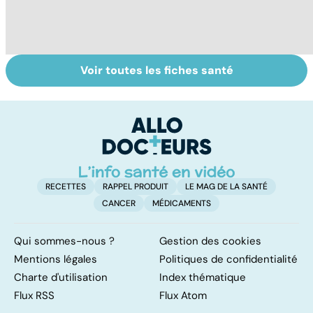
Voir toutes les fiches santé
Tout savoir sur
Inflammation des
Vi
les infections
amygdales : que
oc
pulmonaires
faire en cas
qu
d'angine ?
su
in
RECETTES
RAPPEL PRODUIT
LE MAG DE LA SANTÉ
CANCER
MÉDICAMENTS
Qui sommes-nous ?
Gestion des cookies
Mentions légales
Politiques de confidentialité
Charte d'utilisation
Index thématique
Flux RSS
Flux Atom