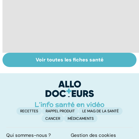
Voir toutes les fiches santé
Femmes :
Bien vivre la
Gy
comment
ménopause
po
jouissez-vous ?
RECETTES
RAPPEL PRODUIT
LE MAG DE LA SANTÉ
CANCER
MÉDICAMENTS
Qui sommes-nous ?
Gestion des cookies