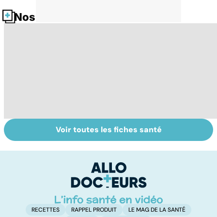
Nos fiches santé
Voir toutes les fiches santé
Post-partum : un
Gynéco : un suivi
Se
bouleversement
pour la vie
in
après la
P
naissance
ét
RECETTES
RAPPEL PRODUIT
LE MAG DE LA SANTÉ