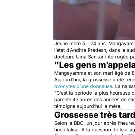
Jeune mère à… 74 ans. Mangayamma 
l’état d’Andhra Pradesh, dans le sud
docteure Uma Sankar interrogée pa
"Les gens m’appela
Mangayamma et son mari âgé de 82 a
Aujourd’hui, la grossesse a été ren
ovocytes d’une donneuse
. La naiss
"
C’est la période la plus heureuse 
parentalité après des années de sti
témoigne aujourd’hui la mère.
Grossesse très tar
Selon la
BBC
, un jour après l’heur
hospitalisé. A la question de leur 