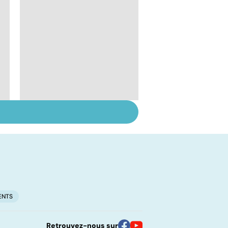
Le lupus, une maladie
complexe
ENTS
Retrouvez-nous sur