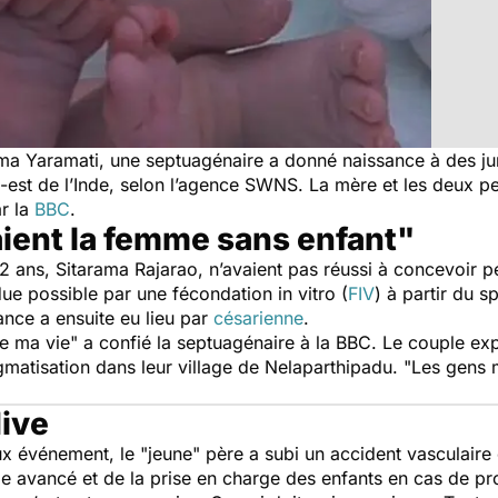
Yaramati, une septuagénaire a donné naissance à des jum
-est de l’Inde, selon l’agence SWNS. La mère et les deux peti
r la
BBC
.
ient la femme sans enfant"
ns, Sitarama Rajarao, n’avaient pas réussi à concevoir pen
due possible par une fécondation in vitro (
FIV
) à partir du 
ance a ensuite eu lieu par
césarienne
.
de ma vie
" a confié la septuagénaire à la BBC. Le couple expr
gmatisation dans leur village de Nelaparthipadu. "
Les gens 
dive
eux événement, le "jeune" père a subi un accident vasculaire 
âge avancé et de la prise en charge des enfants en cas de p