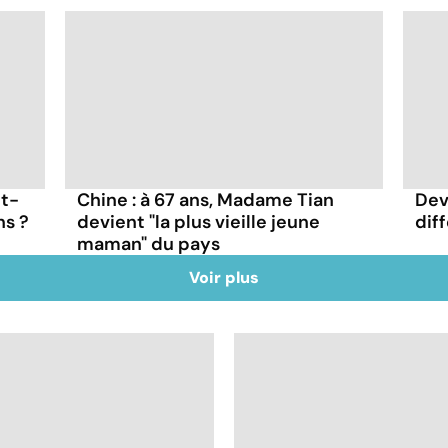
t-
Chine : à 67 ans, Madame Tian
Dev
ns ?
devient "la plus vieille jeune
dif
maman" du pays
Voir plus