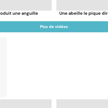
troduit une anguille
Une abeille le pique dir
Plus de vidéos