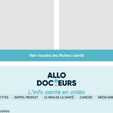
Voir toutes les fiches santé
Inflammation des
Suicide : prévenir le
amygdales : que faire
passage à l'acte
en cas d'angine ?
ETTES
RAPPEL PRODUIT
LE MAG DE LA SANTÉ
CANCER
MÉDICAM
ookies