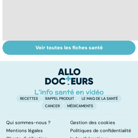
Voir toutes les fiches santé
Tout savoir sur
Inflammation des
Su
les infections
amygdales : que
le
pulmonaires
faire en cas
l'
d'angine ?
RECETTES
RAPPEL PRODUIT
LE MAG DE LA SANTÉ
CANCER
MÉDICAMENTS
Qui sommes-nous ?
Gestion des cookies
Mentions légales
Politiques de confidentialité