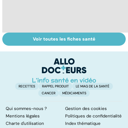
Voir toutes les fiches santé
Faire du sport à
Don de gamètes :
M
domicile, c'est
le pour et le
pr
facile !
contre d'une
av
levée de
l'anonymat
RECETTES
RAPPEL PRODUIT
LE MAG DE LA SANTÉ
CANCER
MÉDICAMENTS
Qui sommes-nous ?
Gestion des cookies
Mentions légales
Politiques de confidentialité
Charte d'utilisation
Index thématique