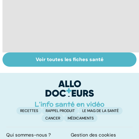
Voir toutes les fiches santé
Relancer la
Néonatologie :
To
croissance
aux petits soins
le
pour les
p
prématurés
RECETTES
RAPPEL PRODUIT
LE MAG DE LA SANTÉ
CANCER
MÉDICAMENTS
Qui sommes-nous ?
Gestion des cookies