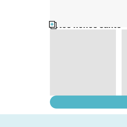
Nos fiches santé
Faire du sport à
domicile, c'est facile !