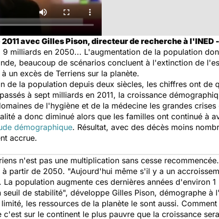
 2011 avec Gilles Pison, directeur de recherche à l'INED 
.. 9 milliards en 2050... L'augmentation de la population don
de, beaucoup de scénarios concluent à l'extinction de l'e
e à un excès de Terriens sur la planète.
n de la population depuis deux siècles, les chiffres ont de qu
assés à sept milliards en 2011, la croissance démographiq
omaines de l'hygiène et de la médecine les grandes crises 
alité a donc diminué alors que les familles ont continué à 
'étude démographique
. Résultat, avec des décès moins nomb
ent accrue.
riens n'est pas une multiplication sans cesse recommencée.
s à partir de 2050. "Aujourd'hui même s'il y a un accroisseme
. La population augmente ces dernières années d'environ 1
seuil de stabilité", développe Gilles Pison, démographe à l
limité, les ressources de la planète le sont aussi. Comment n
'est sur le continent le plus pauvre que la croissance sera 