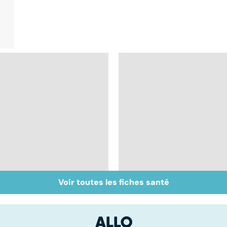
Voir toutes les fiches santé
Don de gamètes : le
Médecine de
pour et le contre
proximité : quel
d'une levée de
avenir ?
l'anonymat