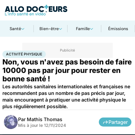
Santé
Bien-être
Famille
Émissions
Accueil
Bien-être
Sport santé
Activité physique
ACTIVITÉ PHYSIQUE
Non, vous n'avez pas besoin de faire
10000 pas par jour pour rester en
bonne santé !
Les autorités sanitaires internationales et françaises ne
recommandent pas un nombre de pas précis par jour,
mais encouragent à pratiquer une activité physique le
plus régulièrement possible.
Par
Mathis Thomas
Partager
Mis à jour le
12/11/2024