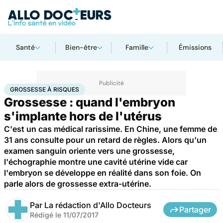
Santé
Bien-être
Famille
Émissions
Accueil
Famille
Grossesse
Grossesse à risques
GROSSESSE À RISQUES
Grossesse : quand l'embryon
s'implante hors de l'utérus
C'est un cas médical rarissime. En Chine, une femme de
31 ans consulte pour un retard de règles. Alors qu'un
examen sanguin oriente vers une grossesse,
l'échographie montre une cavité utérine vide car
l'embryon se développe en réalité dans son foie. On
parle alors de grossesse extra-utérine.
Par
La rédaction d'Allo Docteurs
Partager
Rédigé le
11/07/2017