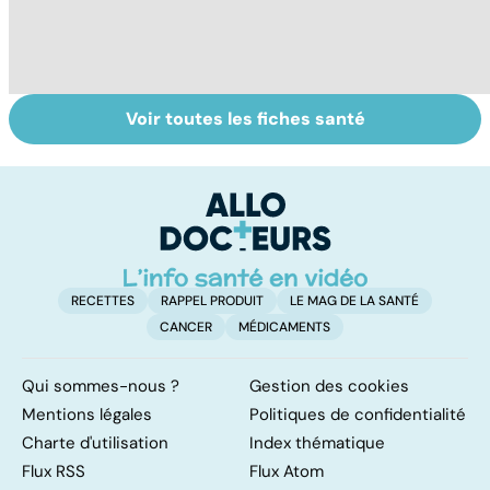
Voir toutes les fiches santé
Gynéco : un suivi
Sexualité,
A
pour la vie
infertilité et
c
PMA, des liens
el
étroits
RECETTES
RAPPEL PRODUIT
LE MAG DE LA SANTÉ
CANCER
MÉDICAMENTS
Qui sommes-nous ?
Gestion des cookies
Mentions légales
Politiques de confidentialité
Charte d'utilisation
Index thématique
Flux RSS
Flux Atom