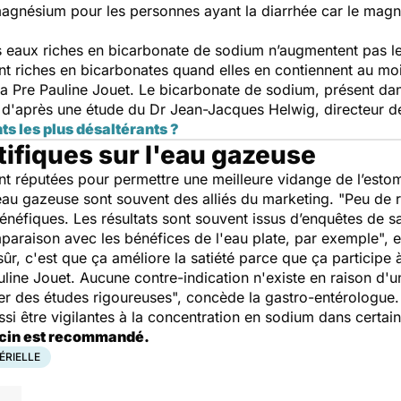
magnésium pour les personnes ayant la diarrhée car le magné
s eaux riches en bicarbonate de sodium n’augmentent pas le
nt riches en bicarbonates quand elles en contiennent au mo
 la Pre Pauline Jouet. Le bicarbonate de sodium, présent dan
 d'après une étude du Dr Jean-Jacques Helwig, directeur de
ts les plus désaltérants ?
tifiques sur l'eau gazeuse
t réputées pour permettre une meilleure vidange de l’estom
l'eau gazeuse sont souvent des alliés du marketing. "
Peu de r
énéfiques. Les résultats sont souvent issus d’enquêtes de s
araison avec les bénéfices de l'eau plate, par exemple
", 
sûr, c'est que ça améliore la satiété parce que ça participe
uline Jouet. Aucune contre-indication n'existe en raison d'u
ver des études rigoureuses
", concède la gastro-entérologue
si être vigilantes à la concentration en sodium dans certa
ecin est recommandé.
ÉRIELLE