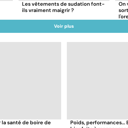
Les vêtements de sudation font-
On 
ils vraiment maigrir ?
sor
l'or
Voir plus
la santé de boire de
Poids, performances... 