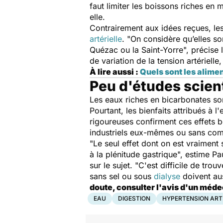
faut l
imiter les boissons riches en 
elle.
Contrairement aux idées reçues, le
artérielle
. "
On considère qu’elles so
Quézac ou la Saint-Yorre
", précise
de variation de la tension artérielle
,
À lire aus
si :
Quels sont les alimen
Peu d'études scien
Les eaux riches en bicarbonates son
Pourtant, les bienfaits attribués à 
rigoureuses confirment ces effets b
industriels eux-mêmes ou sans comp
"
Le seul effet dont on est vraiment 
à la plénitude gastrique
", estime Pa
sur le sujet. "
C'est difficile de trou
sans sel ou sous
dialyse
doivent aus
doute, consulter l
'avis d'un méd
EAU
DIGESTION
HYPERTENSION ART