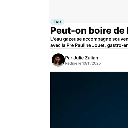
Accueil
Santé
Eau
EAU
Peut-on boire de 
L'eau gazeuse accompagne souvent l
avec la Pre Pauline Jouet, gastro-e
Par
Julie Zulian
Rédigé le
10/11/2025