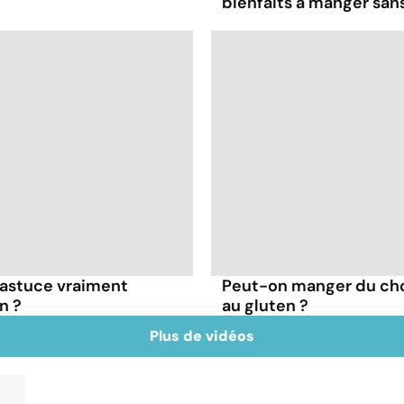
bienfaits à manger sans
e astuce vraiment
Peut-on manger du cho
n ?
au gluten ?
Plus de vidéos