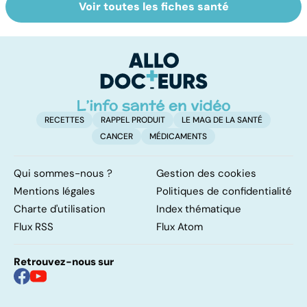
Voir toutes les fiches santé
Tout savoir sur
Suicide : prévenir
U
les infections
le passage à
s
pulmonaires
l'acte
RECETTES
RAPPEL PRODUIT
LE MAG DE LA SANTÉ
CANCER
MÉDICAMENTS
Qui sommes-nous ?
Gestion des cookies
Mentions légales
Politiques de confidentialité
Charte d'utilisation
Index thématique
Flux RSS
Flux Atom
Retrouvez-nous sur