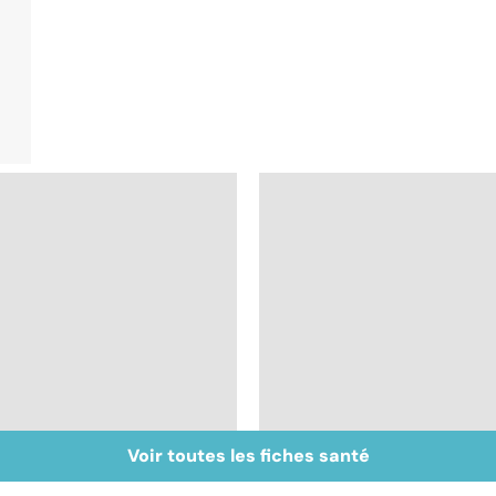
Voir toutes les fiches santé
Inflammation des
Suicide : prévenir le
amygdales : que faire
passage à l'acte