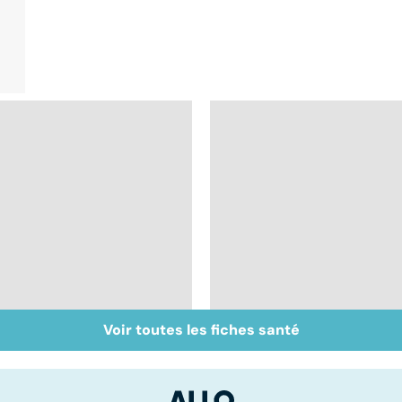
Voir toutes les fiches santé
Morphine : sois sage
Tout savoir sur les
ô ma douleur
infections
pulmonaires