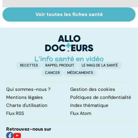
Voir toutes les fiches santé
Accro au sucre ?
Morphine : sois
To
sage ô ma
le
douleur
p
RECETTES
RAPPEL PRODUIT
LE MAG DE LA SANTÉ
CANCER
MÉDICAMENTS
Qui sommes-nous ?
Gestion des cookies
Mentions légales
Politiques de confidentialité
Charte d'utilisation
Index thématique
Flux RSS
Flux Atom
Retrouvez-nous sur