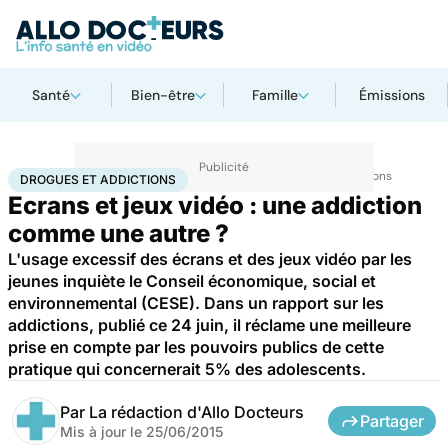
Santé
Bien-être
Famille
Émissions
Accueil
Santé
Maladies
Drogues et addictions
Drogues et addictions
DROGUES ET ADDICTIONS
Ecrans et jeux vidéo : une addiction
comme une autre ?
L'usage excessif des écrans et des jeux vidéo par les
jeunes inquiète le Conseil économique, social et
environnemental (CESE). Dans un rapport sur les
addictions, publié ce 24 juin, il réclame une meilleure
prise en compte par les pouvoirs publics de cette
pratique qui concernerait 5% des adolescents.
Par
La rédaction d'Allo Docteurs
Partager
Mis à jour le
25/06/2015