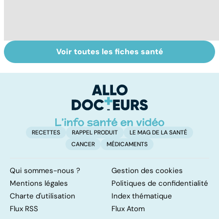
Voir toutes les fiches santé
Tout savoir sur
Tout savoir sur
To
les infections
les maux du froid
vi
pulmonaires
RECETTES
RAPPEL PRODUIT
LE MAG DE LA SANTÉ
CANCER
MÉDICAMENTS
Qui sommes-nous ?
Gestion des cookies
Mentions légales
Politiques de confidentialité
Charte d'utilisation
Index thématique
Flux RSS
Flux Atom