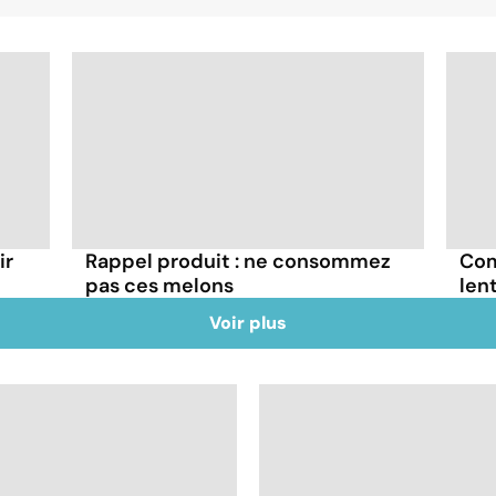
ir
Rappel produit : ne consommez
Com
pas ces melons
lent
Voir plus