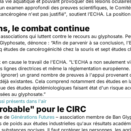
 vie aquatique et pouvant provoquer des lésions oculaires. 
un examen approfondi des preuves scientifiques, le Comité 
ncérogène n'est pas justifié"
, soutient l’ECHA. La positio
ns, le combat continue
 associations qui luttent contre le recours au glyphosate. P
 Glyphosate, dénonce :
“Afin de parvenir à sa conclusion, l
 études de cancérogénicité chez la souris et sept études ch
t en cause le travail de l'ECHA.
"L'ECHA a non seulement vi
es lignes directrices et même la réglementation européenne. 
u ignorer) un grand nombre de preuves à l'appui provenant d
t déjà existantes. Cela comprend notamment des études en 
que des études épidémiologiques faisant état d'un risque 
sées au glyphosate.”
ssi présents dans l'air
obable" pour le CIRC
le de
Générations Futures
– association membre de Ban Glyp
de poids aux études industrielles qu'aux résultats académi
substances nocives. Il faut protéger les personnes, les agri