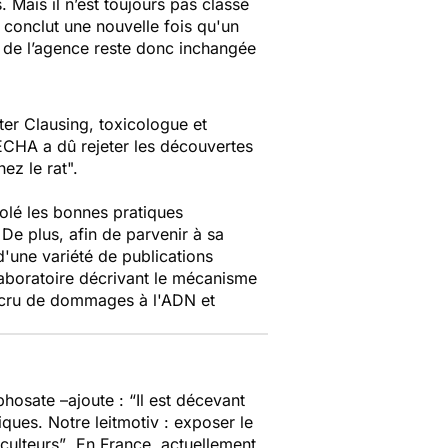
Mais il n’est toujours pas classé
conclut une nouvelle fois qu'un
n de l’agence reste donc inchangée
eter Clausing, toxicologue et
'ECHA a dû rejeter les découvertes
ez le rat".
olé les bonnes pratiques
De plus, afin de parvenir à sa
'une variété de publications
laboratoire décrivant le mécanisme
accru de dommages à l'ADN et
hosate –ajoute :
“Il est décevant
ques. Notre leitmotiv : exposer le
culteurs”
. En France, actuellement,