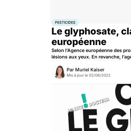
Accueil
Santé
Société
Santé publique
Pesticides
PESTICIDES
Le glyphosate, c
européenne
Selon l’Agence européenne des prod
lésions aux yeux. En revanche, l’a
Par
Muriel Kaiser
Mis à jour le
02/06/2022