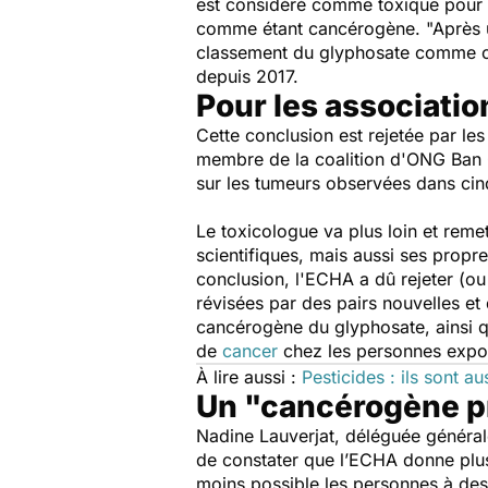
est considéré comme toxique pour la
comme étant cancérogène.
"Après 
classement du glyphosate comme ca
depuis 2017.
Pour les associatio
Cette conclusion est rejetée par les
membre de la coalition d'ONG Ban
sur les tumeurs observées dans cinq
Le toxicologue va plus loin et reme
scientifiques, mais aussi ses propr
conclusion, l'ECHA a dû rejeter (o
révisées par des pairs nouvelles e
cancérogène du glyphosate, ainsi 
de
cancer
chez les personnes expo
À lire aussi :
Pesticides : ils sont au
Un "cancérogène pr
Nadine Lauverjat, déléguée généra
de constater que l’ECHA donne plus 
moins possible les personnes à des 