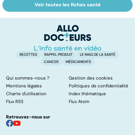
Voir toutes les fiches santé
Alimentation :
Pesticides :
D
nos assiettes
retour au bio ?
ho
sont-elles
c'
toxiques ?
su
RECETTES
RAPPEL PRODUIT
LE MAG DE LA SANTÉ
CANCER
MÉDICAMENTS
Qui sommes-nous ?
Gestion des cookies
Mentions légales
Politiques de confidentialité
Charte d'utilisation
Index thématique
Flux RSS
Flux Atom
Retrouvez-nous sur