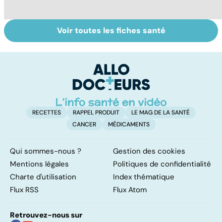
Voir toutes les fiches santé
Alimentation :
Pesticides :
To
nos assiettes
retour au bio ?
le
sont-elles
p
toxiques ?
RECETTES
RAPPEL PRODUIT
LE MAG DE LA SANTÉ
CANCER
MÉDICAMENTS
Qui sommes-nous ?
Gestion des cookies
Mentions légales
Politiques de confidentialité
Charte d'utilisation
Index thématique
Flux RSS
Flux Atom
Retrouvez-nous sur