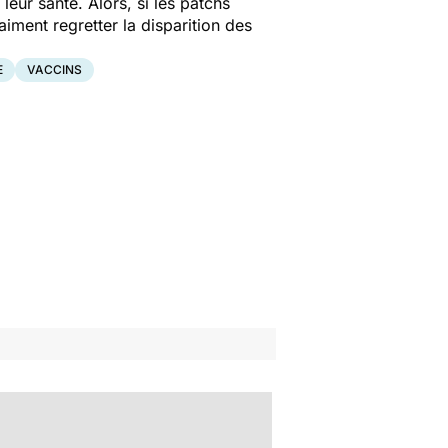
leur santé. Alors, si les patchs
aiment regretter la disparition des
E
VACCINS