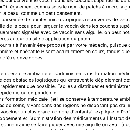
 qui délivrent le vaccin dans les couches supérieures de l
P), également connus sous le nom de patchs à micro-aiguille
sur la peau, comme un petit pansement.
t parsemée de pointes microscopiques recouvertes de vacci
elle de la peau pour larguer le vaccin dans les couches sup
quemment signalés avec ce vaccin sans aiguille, on peut nota
es autour du site d’application du patch.
rrait à l'avenir être proposé par votre médecin, puisque 
nnière et l'hépatite B sont actuellement en cours, tandis que
in d'être développés.
empérature ambiante et s’administrer sans formation médic
es obstacles logistiques qui entravent le déploiement des v
i rapidement que possible. Faciles à distribuer et administre
d'épidémie ou de pandémie.
ns formation médicale, [et] se conserve à température ambi
es de soins, vivant dans des régions ne disposant pas d’ali
 à vacciner un plus grand nombre d'enfants"
, explique le Pro
oppement et l'administration des médicaments à l'Institut 
ersonne n’aime se faire piquer avec une aiguille ou avoir à 