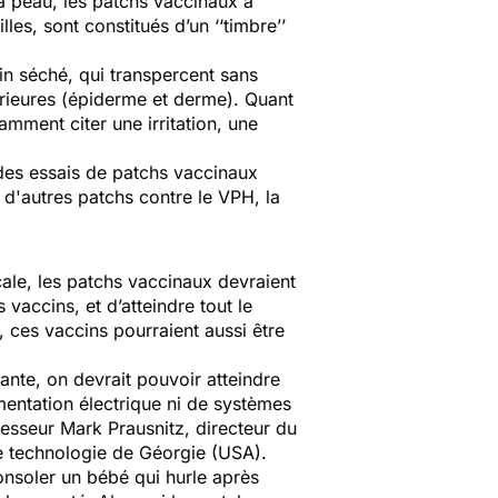
a peau, les patchs vaccinaux à
s, sont constitués d’un ‘‘timbre’’
n séché, qui transpercent sans
érieures (épiderme et derme). Quant
mment citer une irritation, une
des essais de patchs vaccinaux
 d'autres patchs contre le VPH, la
ale, les patchs vaccinaux devraient
accins, et d’atteindre tout le
r, ces vaccins pourraient aussi être
ante, on devrait pouvoir atteindre
mentation électrique ni de systèmes
fesseur Mark Prausnitz, directeur du
de technologie de Géorgie (USA).
consoler un bébé qui hurle après