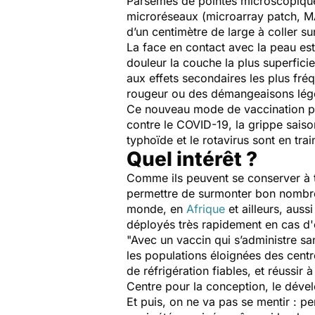
Parsemés de pointes microscopiques
microréseaux (microarray patch, MA
d’un centimètre de large à coller 
La face en contact avec la peau es
douleur la couche la plus superfici
aux effets secondaires les plus fré
rougeur ou des démangeaisons légèr
Ce nouveau mode de vaccination pou
contre le COVID-19, la grippe saiso
typhoïde et le rotavirus sont en tra
Quel intérêt ?
Comme ils peuvent se conserver à t
permettre de surmonter bon nombre d
monde, en
Afrique
et ailleurs, auss
déployés très rapidement en cas 
"Avec un vaccin qui s’administre sa
les populations éloignées des centr
de réfrigération fiables, et réussir
Centre pour la conception, le dével
Et puis, on ne va pas se mentir : p