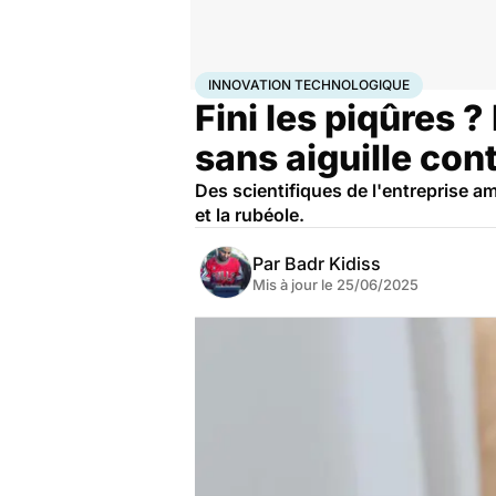
Accueil
Santé
Médicaments
Innovation technolo
INNOVATION TECHNOLOGIQUE
Fini les piqûres 
sans aiguille con
Des scientifiques de l'entreprise 
et la rubéole.
Par
Badr Kidiss
Mis à jour le
25/06/2025