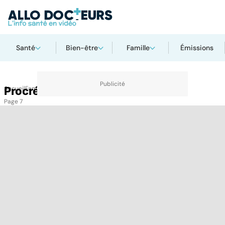
Santé
Bien-être
Famille
Émissions
Accueil
Procréation
Famille
Procréation
Page 7