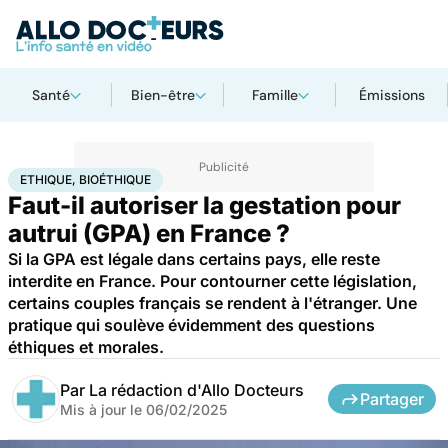
Santé
Bien-être
Famille
Émissions
Accueil
Famille
Procréation
Ethique, Bioéthique
ETHIQUE, BIOÉTHIQUE
Faut-il autoriser la gestation pour
autrui (GPA) en France ?
Si la GPA est légale dans certains pays, elle reste
interdite en France. Pour contourner cette législation,
certains couples français se rendent à l'étranger. Une
pratique qui soulève évidemment des questions
éthiques et morales.
Par
La rédaction d'Allo Docteurs
Partager
Mis à jour le
06/02/2025