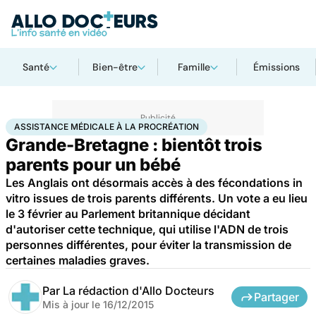
Santé
Bien-être
Famille
Émissions
Accueil
Famille
Procréation
Assistance médicale à la procréation
ASSISTANCE MÉDICALE À LA PROCRÉATION
Grande-Bretagne : bientôt trois
parents pour un bébé
Les Anglais ont désormais accès à des fécondations in
vitro issues de trois parents différents. Un vote a eu lieu
le 3 février au Parlement britannique décidant
d'autoriser cette technique, qui utilise l'ADN de trois
personnes différentes, pour éviter la transmission de
certaines maladies graves.
Par
La rédaction d'Allo Docteurs
Partager
Mis à jour le
16/12/2015