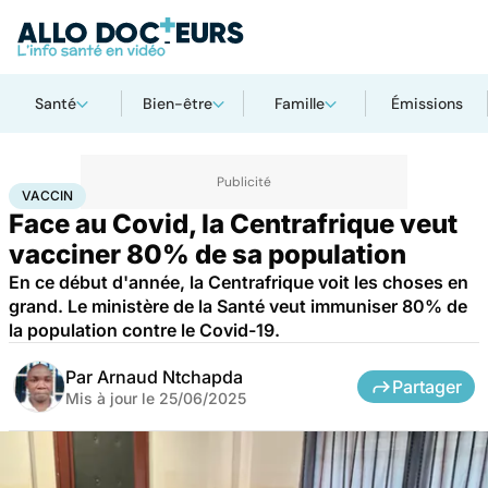
Santé
Bien-être
Famille
Émissions
Accueil
Santé
Maladies
Maladies infectieuses
Vaccin
VACCIN
Face au Covid, la Centrafrique veut
vacciner 80% de sa population
En ce début d'année, la Centrafrique voit les choses en
grand. Le ministère de la Santé veut immuniser 80% de
la population contre le Covid-19.
Par
Arnaud Ntchapda
Partager
Mis à jour le
25/06/2025