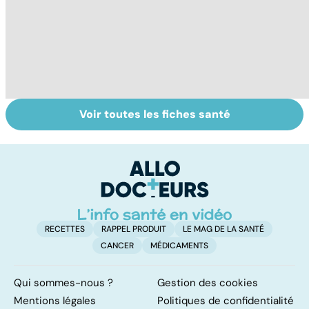
Voir toutes les fiches santé
Covid-19 : tout
Variole du singe :
L
savoir sur la
symptômes,
p
maladie
transmission et
traitements
RECETTES
RAPPEL PRODUIT
LE MAG DE LA SANTÉ
CANCER
MÉDICAMENTS
Qui sommes-nous ?
Gestion des cookies
Mentions légales
Politiques de confidentialité