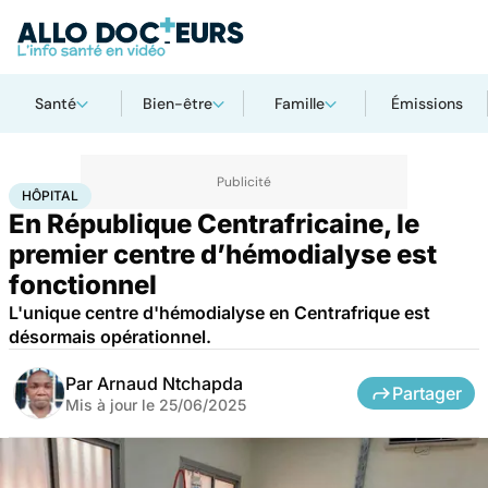
Santé
Bien-être
Famille
Émissions
Accueil
Santé
Société
Santé publique
Hôpital
HÔPITAL
En République Centrafricaine, le
premier centre d’hémodialyse est
fonctionnel
L'unique centre d'hémodialyse en Centrafrique est
désormais opérationnel.
Par
Arnaud Ntchapda
Partager
Mis à jour le
25/06/2025