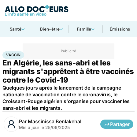
Santé
Bien-être
Famille
Émissions
Accueil
Santé
Médicaments
Vaccin
VACCIN
En Algérie, les sans-abri et les
migrants s'apprêtent à être vaccinés
contre le Covid-19
Quelques jours après le lancement de la campagne
nationale de vaccination contre le coronavirus, le
Croissant-Rouge algérien s'organise pour vacciner les
sans-abri et les migrants.
Par
Massinissa Benlakehal
Partager
Mis à jour le
25/06/2025