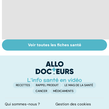
Voir toutes les fiches santé
Covid-19 : tout
Variole du singe :
L
savoir sur la
symptômes,
p
maladie
transmission et
traitements
RECETTES
RAPPEL PRODUIT
LE MAG DE LA SANTÉ
CANCER
MÉDICAMENTS
Qui sommes-nous ?
Gestion des cookies