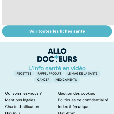
Voir toutes les fiches santé
Tout savoir sur
Inflammation des
Vi
les infections
amygdales : que
oc
pulmonaires
faire en cas
qu
d'angine ?
su
in
RECETTES
RAPPEL PRODUIT
LE MAG DE LA SANTÉ
CANCER
MÉDICAMENTS
Qui sommes-nous ?
Gestion des cookies
Mentions légales
Politiques de confidentialité
Charte d'utilisation
Index thématique
Flux RSS
Flux Atom