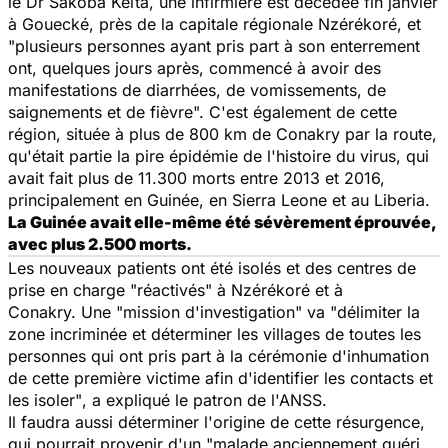
le Dr Sakoba Keïta, une infirmière est décédée fin janvier
à Gouecké, près de la capitale régionale Nzérékoré, et
"
plusieurs personnes ayant pris part à son enterrement
ont, quelques jours après, commencé à avoir des
manifestations de diarrhées, de vomissements, de
saignements et de fièvre".
C'est également de cette
région, située à plus de 800 km de Conakry par la route,
qu'était partie la pire épidémie de l'histoire du virus, qui
avait fait plus de 11.300 morts entre 2013 et 2016,
principalement en Guinée, en Sierra Leone et au Liberia.
La Guinée avait elle-même été sévèrement éprouvée,
avec plus 2.500 morts.
Les nouveaux patients ont été isolés et des centres de
prise en charge "
réactivés
" à Nzérékoré et à
Conakry. Une
"mission d'investigation
" va "
délimiter la
zone incriminée et déterminer les villages de toutes les
personnes qui ont pris part à la cérémonie d'inhumation
de cette première victime afin d'identifier les contacts et
les isoler"
, a expliqué le patron de l'ANSS.
Il faudra aussi déterminer l'origine de cette résurgence,
qui pourrait provenir d'un
"malade anciennement guéri