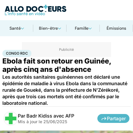
Santé
Bien-être
Famille
Émissions
Accueil
Santé
Maladies
Maladies infectieuses
Congo RDC
CONGO RDC
Ebola fait son retour en Guinée,
après cinq ans d'absence
Les autorités sanitaires guinéennes ont déclaré une
épidémie de maladie à virus Ebola dans la communauté
rurale de Goueké, dans la préfecture de N'Zérékoré,
après que trois cas mortels ont été confirmés par le
laboratoire national.
Par
Badr Kidiss avec AFP
Partager
Mis à jour le
25/06/2025