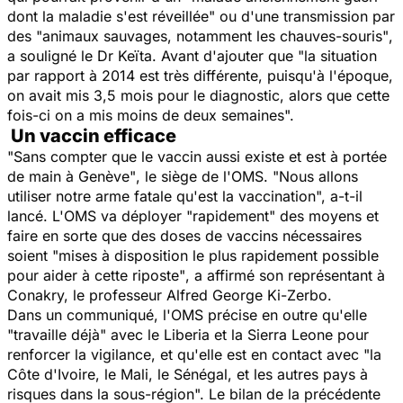
dont la maladie s'est réveillée"
ou d'une transmission par
des "
animaux sauvages, notamment les chauves-souris"
,
a souligné le Dr Keïta. Avant d'ajouter que
"la situation
par rapport à 2014 est très différente, puisqu'à l'époque,
on avait mis 3,5 mois pour le diagnostic, alors que cette
fois-ci on a mis moins de deux semaines
".
Un vaccin efficace
"Sans compter que le vaccin aussi existe et est à portée
de main à Genève"
, le siège de l'OMS.
"Nous allons
utiliser notre arme fatale qu'est la vaccination
", a-t-il
lancé. L'OMS va déployer "
rapidement
" des moyens et
faire en sorte que des doses de vaccins nécessaires
soient
"mises à disposition le plus rapidement possible
pour aider à cette riposte"
, a affirmé son représentant à
Conakry, le professeur Alfred George Ki-Zerbo.
Dans un communiqué, l'OMS précise en outre qu'elle
"travaille déjà"
avec le Liberia et la Sierra Leone pour
renforcer la vigilance, et qu'elle est en contact avec
"la
Côte d'Ivoire, le Mali, le Sénégal, et les autres pays à
risques dans la sous-région".
Le bilan de la précédente