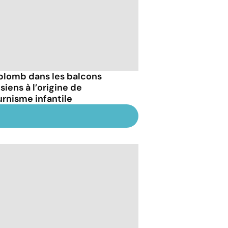
plomb dans les balcons
siens à l’origine de
urnisme infantile