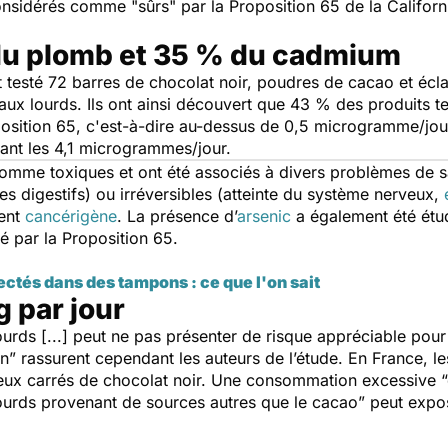
considérés comme "
sûrs"
par la Proposition 65 de la Californ
du plomb et 35 % du cadmium
 testé 72 barres de chocolat noir, poudres de cacao et écl
aux lourds. Ils ont ainsi découvert que 43 % des produits t
osition 65, c'est-à-dire au-dessus de 0,5 microgramme/jo
nt les 4,1 microgrammes/jour.
omme toxiques et ont été associés à divers problèmes de 
les digestifs) ou irréversibles (atteinte du système nerveux,
ment
cancérigène
. La présence d’
arsenic
a également été étu
é par la Proposition 65.
ctés dans des tampons : ce que l'on sait
 par jour
ourds [...] peut ne pas présenter de risque appréciable pou
n”
rassurent cependant les auteurs de l’étude. En France, 
 deux carrés de chocolat noir. Une consommation excessive
urds provenant de sources autres que le cacao”
peut expos