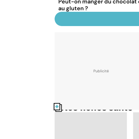
Peut-on manger du chocolat q
au gluten ?
Nos fiches santé