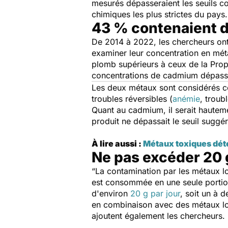
mesurés dépasseraient les seuils 
chimiques les plus strictes du pays.
43 % contenaient 
De 2014 à 2022, les chercheurs ont
examiner leur concentration en mét
plomb supérieurs à ceux de la Prop
concentrations de cadmium dépassa
Les deux métaux sont considérés c
troubles réversibles (
anémie
, troub
Quant au cadmium, il serait haute
produit ne dépassait le seuil suggér
À lire aussi :
Métaux toxiques déte
Ne pas excéder 20 g
“La contamination par les métaux l
est consommée en une seule portio
d'environ
20 g par jour
, soit un à
en combinaison avec des métaux lo
ajoutent également les chercheurs.