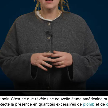
noir. C'est ce que révèle une nouvelle étude américaine pub
détecté la présence en quantités excessives de
plomb
et de