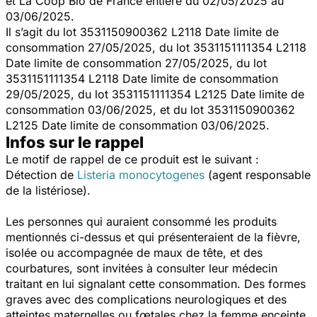
et La Coop Bio de France entière du 02/05/2025 au
03/06/2025.
Il s’agit du lot 3531150900362 L2118 Date limite de
consommation 27/05/2025, du lot 3531151111354 L2118
Date limite de consommation 27/05/2025, du lot
3531151111354 L2118 Date limite de consommation
29/05/2025, du lot 3531151111354 L2125 Date limite de
consommation 03/06/2025, et du lot 3531150900362
L2125 Date limite de consommation 03/06/2025.
Infos sur le rappel
Le motif de rappel de ce produit est le suivant :
Détection de
Listeria monocytogenes
(agent responsable
de la listériose).
Les personnes qui auraient consommé les produits
mentionnés ci-dessus et qui présenteraient de la fièvre,
isolée ou accompagnée de maux de tête, et des
courbatures, sont invitées à consulter leur médecin
traitant en lui signalant cette consommation. Des formes
graves avec des complications neurologiques et des
atteintes maternelles ou fœtales chez la femme enceinte