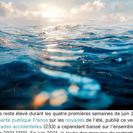
reste élevé durant les quatre premières semaines de juin
Santé publique France
sur les
noyades
de l'été, publié ce ve
ades accidentelles
(233) a cependant baissé sur l'ensembl