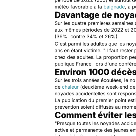
période de 2022 (253) et surtout de
météo favorable à la
baignade
, a p
Davantage de noyad
Sur les quatre premières semaines 
aux mêmes périodes de 2022 et 202
(36%, contre 34% et 26%).
C'est parmi les adultes que les noy
ans en étant victime. "
Il faut rester
chez des adultes. La proportion pe
publique France, lors d'une confér
Environ 1000 décès
Sur les trois années écoulées, le 
de
chaleur
(deuxième week-end de ju
noyades accidentelles sont respons
La publication du premier point estiv
prévention soient diffusés au mom
Comment éviter le
"
Presque toutes les noyades accide
active et permanente des jeunes enf