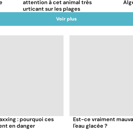
e
attention à cet animal très
Alg
urticant sur les plages
Voir plus
axxing : pourquoi ces
Est-ce vraiment mauvai
ent en danger
l'eau glacée ?