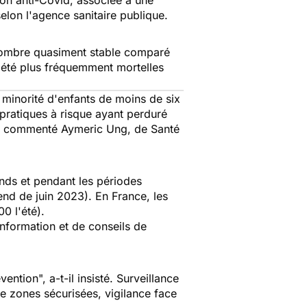
ion anti-Covid, associée à une
selon l'agence sanitaire publique.
 nombre quasiment stable comparé
 été plus fréquemment mortelles
 minorité d'enfants de moins de six
s pratiques à risque ayant perduré
 a commenté Aymeric Ung, de Santé
nds et pendant les périodes
nd de juin 2023). En France, les
0 l'été).
nformation et de conseils de
évention
", a-t-il insisté. Surveillance
de zones sécurisées, vigilance face