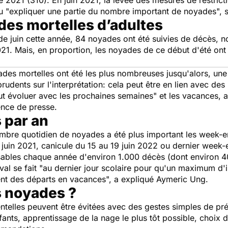
 2021 (310). En juin 2021, la levée des mesures de restrict
u "
expliquer une partie du nombre important de noyades
", 
es mortelles d’adultes
de juin cette année, 84 noyades ont été suivies de décès,
1. Mais, en proportion, les noyades de ce début d'été ont
ades mortelles ont été les plus nombreuses jusqu'alors, une
 prudents sur l'interprétation: cela peut être en lien avec de
ut évoluer avec les prochaines semaines
" et les vacances,
ence de presse.
 par an
nombre quotidien de noyades a été plus important les week-e
in 2021, canicule du 15 au 19 juin 2022 ou dernier week-e
ables chaque année d'environ 1.000 décès (dont environ 40
al se fait "
au dernier jour scolaire pour qu'un maximum d'i
ent des départs en vacances
", a expliqué Aymeric Ung.
s noyades ?
ntelles peuvent être évitées avec des gestes simples de pr
ants, apprentissage de la nage le plus tôt possible, choix 