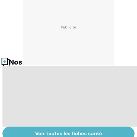
Nos fiches santé
Voir toutes les fiches santé
Tout savoir sur
Inflammation des
Vi