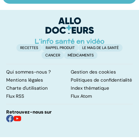
les infections
amygdales : que
oc
pulmonaires
faire en cas
qu
d'angine ?
su
in
RECETTES
RAPPEL PRODUIT
LE MAG DE LA SANTÉ
CANCER
MÉDICAMENTS
Qui sommes-nous ?
Gestion des cookies
Mentions légales
Politiques de confidentialité
Charte d'utilisation
Index thématique
Flux RSS
Flux Atom
Retrouvez-nous sur