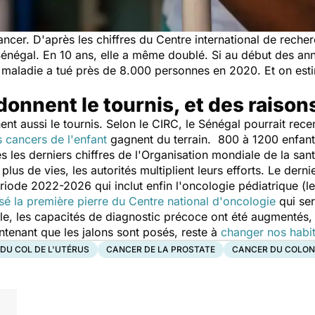
ncer. D'après les chiffres du Centre international de recher
énégal. En 10 ans, elle a même doublé. Si au début des anné
e maladie a tué près de 8.000 personnes en 2020. Et on es
donnent le tournis, et des raison
t aussi le tournis. Selon le CIRC, le Sénégal pourrait rec
s cancers de l'enfant
gagnent du terrain. 800 à 1200 enfants
 les derniers chiffres de l'Organisation mondiale de la sa
plus de vies, les autorités multiplient leurs efforts. Le der
riode 2022-2026 qui inclut enfin l'oncologie pédiatrique (le
sé la première pierre du Centre national d'oncologie
qui se
èle, les capacités de diagnostic précoce ont été augmentés
ntenant que les jalons sont posés, reste à
changer nos habi
DU COL DE L'UTÉRUS
CANCER DE LA PROSTATE
CANCER DU COLON