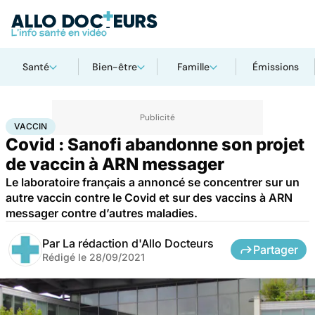
Santé
Bien-être
Famille
Émissions
Accueil
Santé
Maladies
Maladies infectieuses
Vaccin
VACCIN
Covid : Sanofi abandonne son projet
de vaccin à ARN messager
Le laboratoire français a annoncé se concentrer sur un
autre vaccin contre le Covid et sur des vaccins à ARN
messager contre d’autres maladies.
Par
La rédaction d'Allo Docteurs
Partager
Rédigé le
28/09/2021