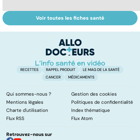
Voir toutes les fiches santé
Tout savoir sur
Inflammation des
Vi
les infections
amygdales : que
oc
pulmonaires
faire en cas
qu
d'angine ?
su
in
RECETTES
RAPPEL PRODUIT
LE MAG DE LA SANTÉ
CANCER
MÉDICAMENTS
Qui sommes-nous ?
Gestion des cookies
Mentions légales
Politiques de confidentialité
Charte d'utilisation
Index thématique
Flux RSS
Flux Atom
Retrouvez-nous sur