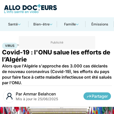
Santé
Bien-être
Famille
Émissions
Accueil
Santé
Maladies
Maladies infectieuses
Virus
VIRUS
Covid-19 : l'ONU salue les efforts de
l’Algérie
Alors que l'Algérie s'approche des 3.000 cas déclarés
de nouveau coronavirus (Covid-19), les efforts du pays
pour faire face à cette maladie infectieuse ont été salués
par l'ONU.
Par
Ammar Belahcen
Partager
Mis à jour le
25/06/2025