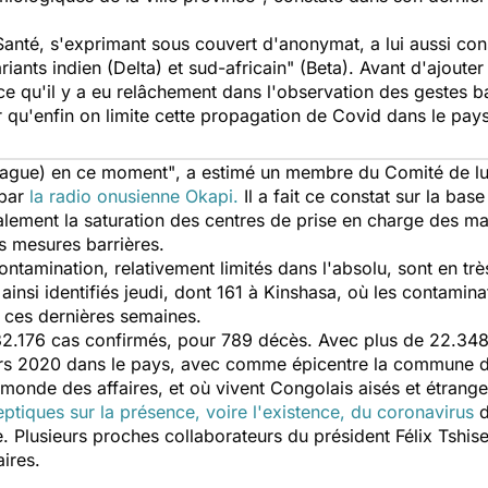
Santé, s'exprimant sous couvert d'anonymat, a lui aussi con
ariants indien (Delta) et sud-africain" (Beta).
Avant d'ajoute
e qu'il y a eu relâchement dans l'observation des gestes bar
 qu'enfin on limite cette propagation de Covid dans le pays
vague) en ce moment"
, a estimé un membre du Comité de lut
 par
la radio onusienne Okapi.
Il a fait ce constat sur la bas
alement la saturation des centres de prise en charge des m
s mesures barrières.
ontamination, relativement limités dans l'absolu, sont en trè
 ainsi identifiés jeudi, dont 161 à Kinshasa, où les contami
s ces dernières semaines.
e 32.176 cas confirmés, pour 789 décès. Avec plus de 22.348 
rs 2020 dans le pays, avec comme épicentre la commune de 
e monde des affaires, et où vivent Congolais aisés et étrang
eptiques sur la présence, voire l'existence, du coronavirus
d
e. Plusieurs proches collaborateurs du président Félix Tshi
aires.