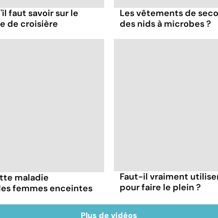
il faut savoir sur le
Les vêtements de seco
re de croisière
des nids à microbes ?
Faut-il vraiment utilis
ette maladie
pour faire le plein ?
 les femmes enceintes
Plus de vidéos