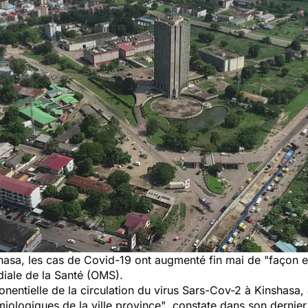
shasa, les cas de Covid-19 ont augmenté fin mai de
"façon e
diale de la Santé (OMS).
ntielle de la circulation du virus Sars-Cov-2 à Kinshasa, 
miologiques de la ville province"
, constate dans son dernie