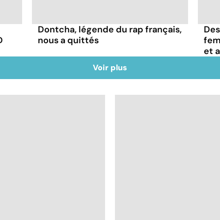
Dontcha, légende du rap français,
Des
D
nous a quittés
fem
et 
Voir plus