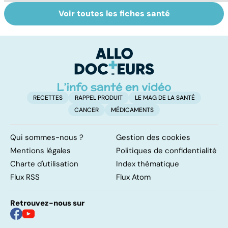
Voir toutes les fiches santé
Tout savoir sur
Inflammation des
Vi
les infections
amygdales : que
oc
pulmonaires
faire en cas
qu
d'angine ?
su
in
RECETTES
RAPPEL PRODUIT
LE MAG DE LA SANTÉ
CANCER
MÉDICAMENTS
Qui sommes-nous ?
Gestion des cookies
Mentions légales
Politiques de confidentialité
Charte d'utilisation
Index thématique
Flux RSS
Flux Atom
Retrouvez-nous sur