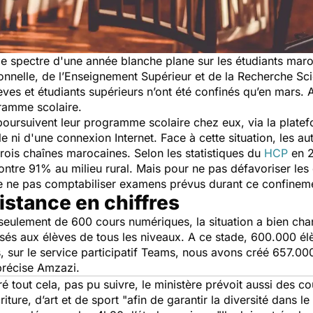
 le spectre d'une année blanche plane sur les étudiants maro
onnelle, de l’Enseignement Supérieur et de la Recherche Sci
lèves et étudiants supérieurs n’ont été confinés qu’en mars. A
ramme scolaire.
oursuivent leur programme scolaire chez eux, via la platef
e ni d'une connexion Internet. Face à cette situation, les au
trois chaînes marocaines. Selon les statistiques du
HCP
en 2
ontre 91% au milieu rural. Mais pour ne pas défavoriser les 
de ne pas comptabiliser examens prévus durant ce confinem
istance en chiffres
t seulement de 600 cours numériques, la situation a bien cha
és aux élèves de tous les niveaux. A ce stade, 600.000 él
s, sur le service participatif Teams, nous avons créé 657.00
précise Amzazi.
é tout cela, pas pu suivre, le ministère prévoit aussi des co
iture, d’art et de sport
"afin de garantir la diversité dans l