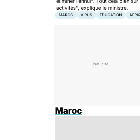
éliminer l’ennui"
. Tout cela bien sû
activités"
, explique le ministre.
MAROC
VIRUS
EDUCATION
AFRI
Maroc