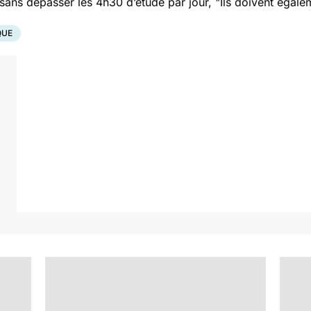
r sans dépasser les 4h30 d’étude par jour,
"Ils doivent égale
QUE