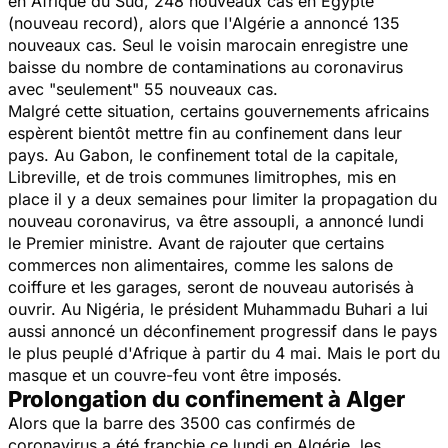
en Afrique du Sud, 248 nouveaux cas en Egypte
(nouveau record), alors que l'Algérie a annoncé 135
nouveaux cas. Seul le voisin marocain enregistre une
baisse du nombre de contaminations au coronavirus
avec "seulement" 55 nouveaux cas.
Malgré cette situation, certains gouvernements africains
espèrent bientôt mettre fin au confinement dans leur
pays. Au Gabon, le confinement total de la capitale,
Libreville, et de trois communes limitrophes, mis en
place il y a deux semaines pour limiter la propagation du
nouveau coronavirus, va être assoupli, a annoncé lundi
le Premier ministre. Avant de rajouter que certains
commerces non alimentaires, comme les salons de
coiffure et les garages, seront de nouveau autorisés à
ouvrir. Au Nigéria, le président Muhammadu Buhari a lui
aussi annoncé un déconfinement progressif dans le pays
le plus peuplé d'Afrique à partir du 4 mai. Mais le port du
masque et un couvre-feu vont être imposés.
Prolongation du confinement à Alger
Alors que la barre des 3500 cas confirmés de
coronavirus a été franchie ce lundi en Algérie, les