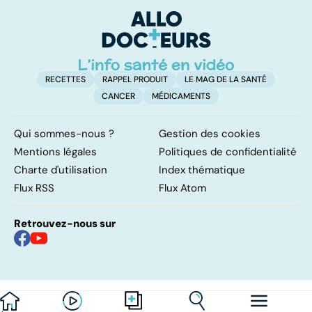
pulmonaires
faire en cas
qu
d'angine ?
su
in
RECETTES
RAPPEL PRODUIT
LE MAG DE LA SANTÉ
CANCER
MÉDICAMENTS
Qui sommes-nous ?
Gestion des cookies
Mentions légales
Politiques de confidentialité
Charte d'utilisation
Index thématique
Flux RSS
Flux Atom
Retrouvez-nous sur