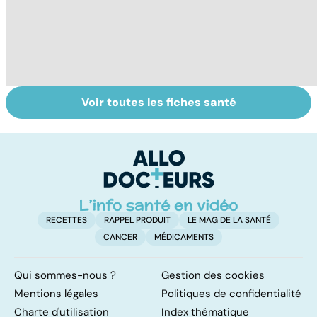
Voir toutes les fiches santé
Tout savoir sur
Inflammation des
Vi
les infections
amygdales : que
oc
pulmonaires
faire en cas
qu
d'angine ?
su
in
RECETTES
RAPPEL PRODUIT
LE MAG DE LA SANTÉ
CANCER
MÉDICAMENTS
Qui sommes-nous ?
Gestion des cookies
Mentions légales
Politiques de confidentialité
Charte d'utilisation
Index thématique