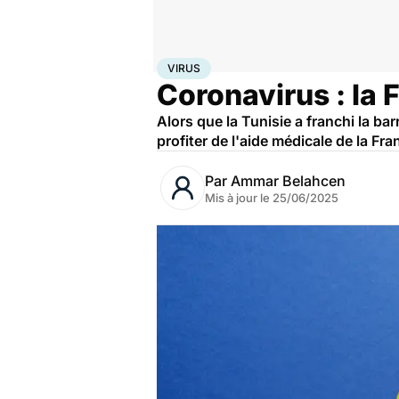
Accueil
Santé
Maladies
Maladies infectieuses
Viru
VIRUS
Coronavirus : la 
Alors que la Tunisie a franchi la b
profiter de l'aide médicale de la Fra
Par
Ammar Belahcen
Mis à jour le
25/06/2025