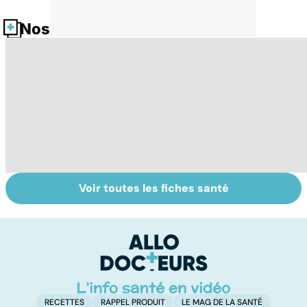
Nos fiches santé
Voir toutes les fiches santé
Tout savoir sur
Inflammation des
Vi
les infections
amygdales : que
oc
pulmonaires
faire en cas
qu
d'angine ?
su
in
RECETTES
RAPPEL PRODUIT
LE MAG DE LA SANTÉ