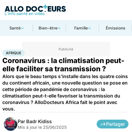
Santé
Bien-être
Famille
Émissions
Accueil
Santé
Maladies
Maladies infectieuses
Afrique
AFRIQUE
Coronavirus : la climatisation peut-
elle faciliter sa transmission ?
Alors que le beau temps s'installe dans les quatre coins
du continent africain, une nouvelle question se pose en
cette période de pandémie de coronavirus : la
climatisation peut-t-elle favoriser la transmission du
coronavirus ? AlloDocteurs Africa fait le point avec
vous.
Par
Badr Kidiss
Partager
Mis à jour le
25/06/2025